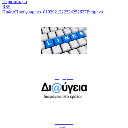
Περισσότερα
RSS
Πρώτο
Προηγούμενο
18
19
20
21
22
23
24
25
26
27
Επόμενο
Links
Δι@ύγεια
Facebook